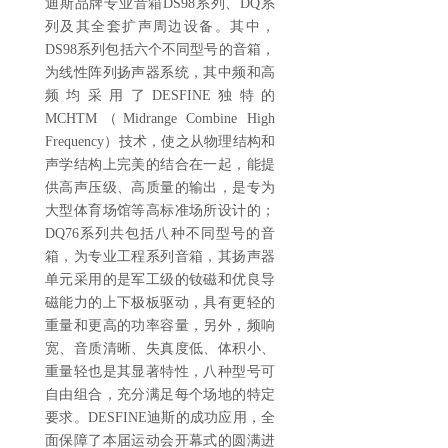
迪斯品牌专业音箱DS98系列、DQ系
列及其全套扩声周边设备。其中，
DS98系列包括六个不同型号的音箱，
为线性阵列扬声器系统，其中频和高
频均采用了DESFINE独特的
MCHTM（Midrange Combine High
Frequency）技术，使之从物理结构和
声学结构上完美的结合在一起，能提
供高声压级、高质量的输出，是专为
大型体育场馆等高标准场所设计的；
DQ76系列共包括八种不同型号的音
箱，为专业工程系列音箱，其扬声器
单元采用的是军工级的钕磁和优良导
磁能力的上下极板驱动，具有更轻的
重量和更高的功率容量，另外，频响
宽、音质清晰、失真度低、体积小、
重量轻也是其显著特性，八种型号可
自由组合，充分满足每个场地的特定
要求。DESFINE迪斯的成功应用，全
面保障了本届运动会开幕式的圆满进