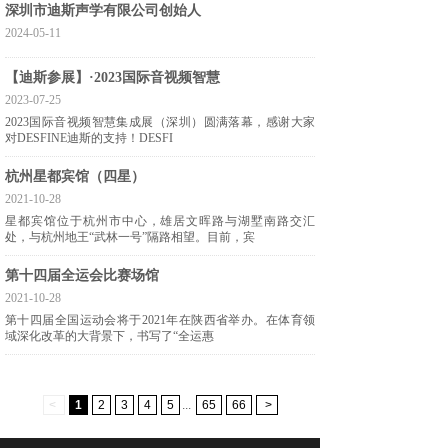
深圳市迪斯声学有限公司创始人
2024-05-11
【迪斯参展】·2023国际音视频智慧
2023-07-25
2023国际音视频智慧集成展（深圳）圆满落幕，感谢大家
对DESFINE迪斯的支持！DESFI
杭州星都宾馆（四星）
2021-10-28
星都宾馆位于杭州市中心，雄居文晖路与湖墅南路交汇
处，与杭州地王“武林一号”隔路相望。目前，宾
第十四届全运会比赛场馆
2021-10-28
第十四届全国运动会将于2021年在陕西省举办。在体育领
域深化改革的大背景下，书写了“全运惠
<
1
2
3
4
5
...
65
66
>