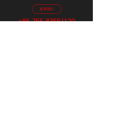
联系我们
+86-755-83551120
深圳市光明新区招商光明科技园B6栋(总部)
总机：0755 -8355 1120
传真：0755 -8355 1093
版权所有 © 迪斯声学有限公司